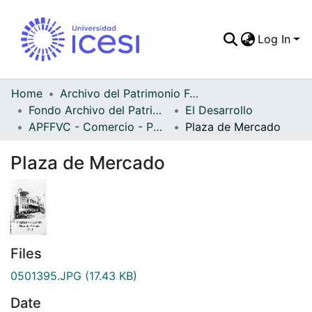
Log In
Communities & Colle
All of DSpace
Home
Archivo del Patrimonio Fotográfico y Fílmico del Valle del Cauca
Fondo Archivo del Patrimonio Fotográfico y Fílmico del Valle del Cauca
El Desarrollo
Statistics
APFFVC - Comercio - Patrimonial
Plaza de Mercado
Plaza de Mercado
Files
0501395.JPG
(17.43 KB)
Date