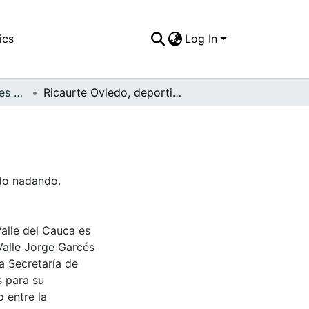
ics
Log In
FFDO - Otros Deportes - Patrimonial
Ricaurte Oviedo, deportista
edo nadando.
Valle del Cauca es
Valle Jorge Garcés
a Secretaría de
s para su
 entre la