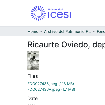
Home
Archivo del Patrimonio Fotográfico y Fílmico del Valle del Cauca
Ricaurte Oviedo, dep
Files
FDO027436.jpeg
(1.18 MB)
FDO027436A.jpeg
(1.7 MB)
Date