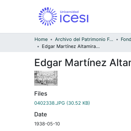
Home
Archivo del Patrimonio Fotográfico y Fílmico del Valle del Cauca
Edgar Martínez Altamirano y compañeros de escuela
Edgar Martínez Alta
Files
0402338.JPG
(30.52 KB)
Date
1938-05-10