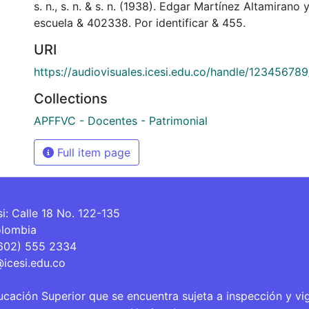
s. n., s. n. & s. n. (1938). Edgar Martínez Altamiran
escuela & 402338. Por identificar & 455.
URI
https://audiovisuales.icesi.edu.co/handle/12345678
Collections
APFFVC - Docentes - Patrimonial
Full item page
si: Calle 18 No. 122-135
olombia
(602) 555 2334
@icesi.edu.co
ucación Superior que se encuentra sujeta a inspección y vi