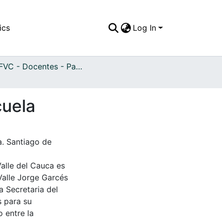
ics
Log In
APFFVC - Docentes - Patrimonial
cuela
. Santiago de
Valle del Cauca es
Valle Jorge Garcés
a Secretaria del
s para su
 entre la