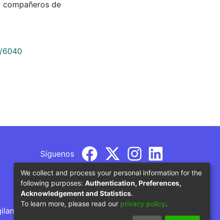
o y compañeros de
9/6040
Síguenos
We collect and process your personal information for the
following purposes:
Authentication, Preferences,
Acknowledgement and Statistics
.
To learn more, please read our
privacy policy
.
gilancia por parte del Ministerio de Educación