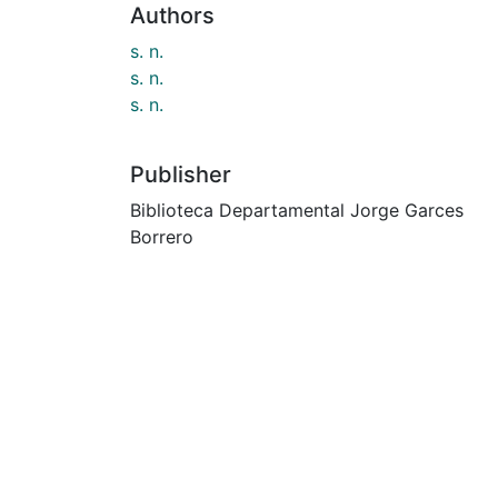
Authors
s. n.
s. n.
s. n.
Publisher
Biblioteca Departamental Jorge Garces
Borrero