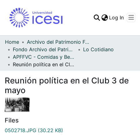
(curren
Log In
Communities & Collec
All of DSpace
Home
Archivo del Patrimonio Fotográfico y Fílmico del Valle del Cauca
Fondo Archivo del Patrimonio Fotográfico y Fílmico del Valle del Cauca
Lo Cotidiano
Statistics
APFFVC - Comidas y Bebidas - Patrimonial
Reunión política en el Club 3 de mayo
Reunión política en el Club 3 de
mayo
Files
0502718.JPG
(30.22 KB)