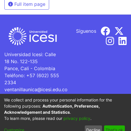
Full item page
Síguenos
Universidad Icesi: Calle
18 No. 122-135
Pance, Cali - Colombia
Teléfono: +57 (602) 555
2334
ventanillaunica@icesi.edu.co
We collect and process your personal information for the
La Universidad Icesi es una Institución de Educación
following purposes:
Authentication, Preferences,
Superior que se encuentra sujeta a inspección y vigilancia
Acknowledgement and Statistics
.
por parte del Ministerio de Educación Nacional.
To learn more, please read our
privacy policy
.
Cookie
Privacy
End User
Send
Customize
Decline
That's ok