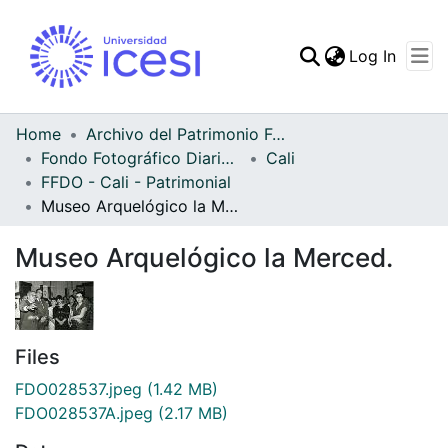
(curren
Log In
Communities & Collec
All of DSpace
Home
Archivo del Patrimonio Fotográfico y Fílmico del Valle del Cauca
Fondo Fotográfico Diario Occidente
Cali
Statistics
FFDO - Cali - Patrimonial
Museo Arquelógico la Merced.
Museo Arquelógico la Merced.
Files
FDO028537.jpeg
(1.42 MB)
FDO028537A.jpeg
(2.17 MB)