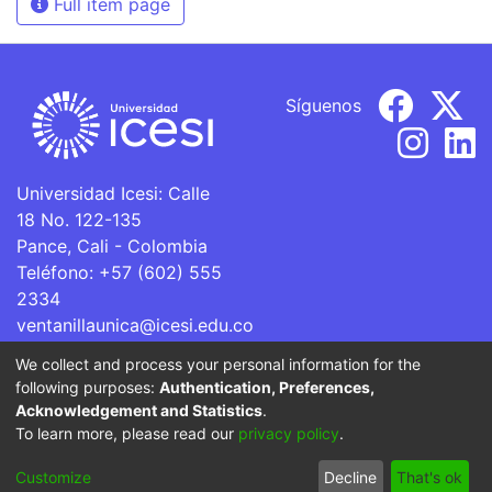
Full item page
Síguenos
Universidad Icesi: Calle
18 No. 122-135
Pance, Cali - Colombia
Teléfono: +57 (602) 555
2334
ventanillaunica@icesi.edu.co
We collect and process your personal information for the
La Universidad Icesi es una Institución de Educación
following purposes:
Authentication, Preferences,
Superior que se encuentra sujeta a inspección y vigilancia
Acknowledgement and Statistics
.
por parte del Ministerio de Educación Nacional.
To learn more, please read our
privacy policy
.
Cookie
Privacy
End User
Send
Customize
Decline
That's ok