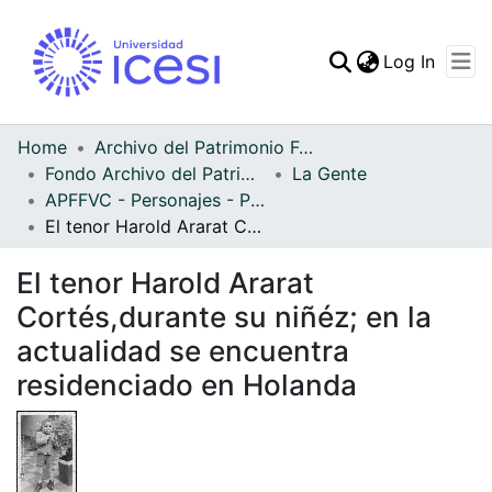
(curren
Log In
Communities & Collec
All of DSpace
Home
Archivo del Patrimonio Fotográfico y Fílmico del Valle del Cauca
Fondo Archivo del Patrimonio Fotográfico y Fílmico del Valle del Cauca
La Gente
Statistics
APFFVC - Personajes - Patrimonial
El tenor Harold Ararat Cortés,durante su niñéz; en la actualidad se encuentra residenciado en Holanda
El tenor Harold Ararat
Cortés,durante su niñéz; en la
actualidad se encuentra
residenciado en Holanda