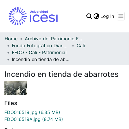
(curren
Log In
Communities & Collec
All of DSpace
Home
Archivo del Patrimonio Fotográfico y Fílmico del Valle del Cauca
Fondo Fotográfico Diario Occidente
Cali
Statistics
FFDO - Cali - Patrimonial
Incendio en tienda de abarrotes
Incendio en tienda de abarrotes
Files
FDO016519.jpg
(6.35 MB)
FDO016519A.jpg
(8.74 MB)