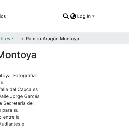
ics
Log In
APFFVC - Costumbres - Patrimonial
Ramiro Aragón Montoya y María Cecilia Castillo Montoya
 Montoya
toya. Fotografía
56.
Valle del Cauca es
Valle Jorge Garcés
a Secretaria del
s para su
 entre la
tudiantes e