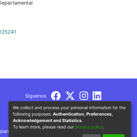
Departamental
9/25241
Síguenos
We collect and process your personal information for the
following purposes:
Authentication, Preferences,
Acknowledgement and Statistics
.
To learn more, please read our
privacy policy
.
gilancia por parte del Ministerio de Educación