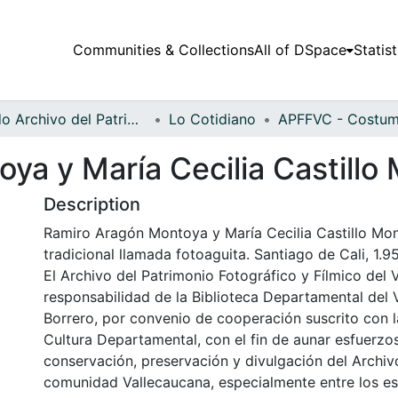
Communities & Collections
All of DSpace
Statist
Fondo Archivo del Patrimonio Fotográfico y Fílmico del Valle del Cauca
Lo Cotidiano
ya y María Cecilia Castillo
Description
Ramiro Aragón Montoya y María Cecilia Castillo Mon
tradicional llamada fotoaguita. Santiago de Cali, 1.9
El Archivo del Patrimonio Fotográfico y Fílmico del 
responsabilidad de la Biblioteca Departamental del 
Borrero, por convenio de cooperación suscrito con l
Cultura Departamental, con el fin de aunar esfuerzo
conservación, preservación y divulgación del Archivo
comunidad Vallecaucana, especialmente entre los es