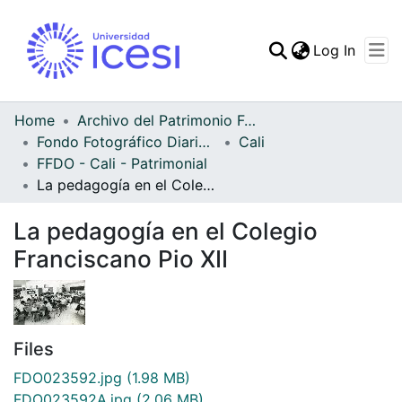
(curren
Log In
Communities & Collec
All of DSpace
Home
Archivo del Patrimonio Fotográfico y Fílmico del Valle del Cauca
Fondo Fotográfico Diario Occidente
Cali
Statistics
FFDO - Cali - Patrimonial
La pedagogía en el Colegio Franciscano Pio XII
La pedagogía en el Colegio
Franciscano Pio XII
Files
FDO023592.jpg
(1.98 MB)
FDO023592A.jpg
(2.06 MB)