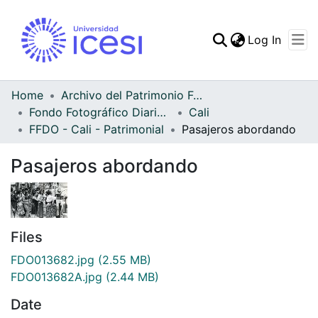
(curren
Log In
Communities & Collec
All of DSpace
Home
Archivo del Patrimonio Fotográfico y Fílmico del Valle del Cauca
Fondo Fotográfico Diario Occidente
Cali
Statistics
FFDO - Cali - Patrimonial
Pasajeros abordando
Pasajeros abordando
Files
FDO013682.jpg
(2.55 MB)
FDO013682A.jpg
(2.44 MB)
Date