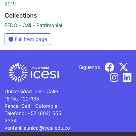
2919
Collections
FFDO - Cali - Patrimonial
Full item page
Síguenos
Universidad Icesi: Calle
18 No. 122-135
Pance, Cali - Colombia
Teléfono: +57 (602) 555
2334
ventanillaunica@icesi.edu.co