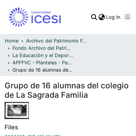
(curren
Log In
Communities & Collec
All of DSpace
Home
Archivo del Patrimonio Fotográfico y Fílmico del Valle del Cauca
Fondo Archivo del Patrimonio Fotográfico y Fílmico del Valle del Cauca
Statistics
La Educación y el Deporte
APFFVC - Planteles - Patrimonial
Grupo de 16 alumnas del colegio de La Sagrada Familia
Grupo de 16 alumnas del colegio
de La Sagrada Familia
Files