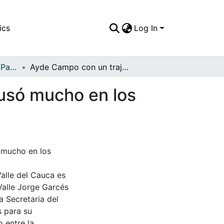
ics
Log In
APFFVC - El Pueblo - Patrimonial
Ayde Campo con un traje cuello bandeja que se usó mucho en los años 1950
 usó mucho en los
 mucho en los
Valle del Cauca es
Valle Jorge Garcés
a Secretaria del
s para su
 entre la