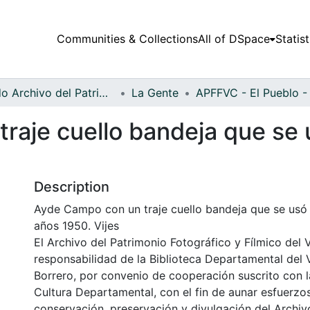
Communities & Collections
All of DSpace
Statist
Fondo Archivo del Patrimonio Fotográfico y Fílmico del Valle del Cauca
La Gente
raje cuello bandeja que se
Description
Ayde Campo con un traje cuello bandeja que se usó
años 1950. Vijes
El Archivo del Patrimonio Fotográfico y Fílmico del 
responsabilidad de la Biblioteca Departamental del 
Borrero, por convenio de cooperación suscrito con l
Cultura Departamental, con el fin de aunar esfuerzo
conservación, preservación y divulgación del Archivo