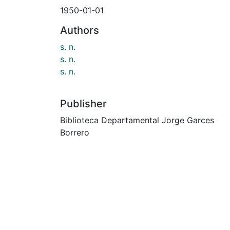
1950-01-01
Authors
s. n.
s. n.
s. n.
Publisher
Biblioteca Departamental Jorge Garces
Borrero