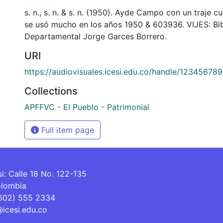
s. n., s. n. & s. n. (1950). Ayde Campo con un traje c
se usó mucho en los años 1950 & 603936. VIJES: Bib
Departamental Jorge Garces Borrero.
URI
https://audiovisuales.icesi.edu.co/handle/12345678
Collections
APFFVC - El Pueblo - Patrimonial
Full item page
si: Calle 18 No. 122-135
olombia
(602) 555 2334
@icesi.edu.co