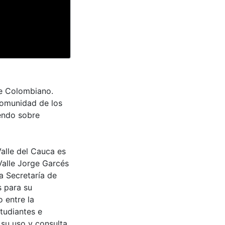
te Colombiano.
 comunidad de los
endo sobre
Valle del Cauca es
Valle Jorge Garcés
a Secretaría de
s para su
 entre la
tudiantes e
 su uso y consulta