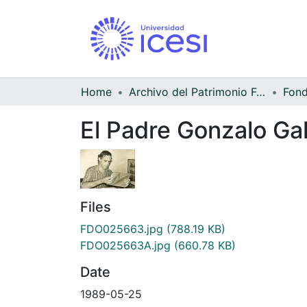
Home
Archivo del Patrimonio Fotográfico y Fílmico del Valle del Cauca
El Padre Gonzalo Ga
Files
FDO025663.jpg
(788.19 KB)
FDO025663A.jpg
(660.78 KB)
Date
1989-05-25