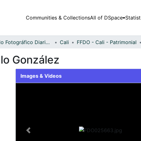
Communities & Collections
All of DSpace
Statist
Fondo Fotográfico Diario Occidente
Cali
FFDO - Cali - Patrimonial
llo González
Images & Videos
Slide 1 of 2
Previous