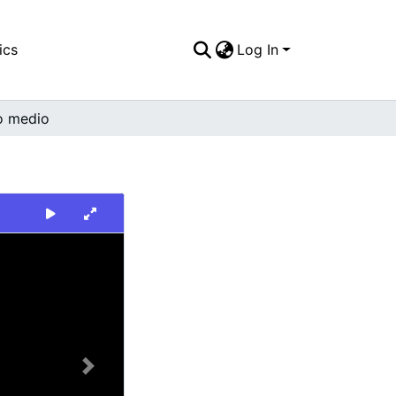
ics
Log In
o medio
Next