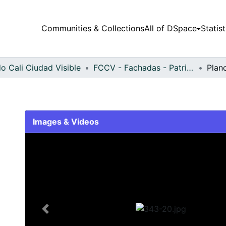
Communities & Collections
All of DSpace
Statist
o Cali Ciudad Visible
FCCV - Fachadas - Patrimonial
Plan
Images & Videos
Slide 1 of 1
Previous