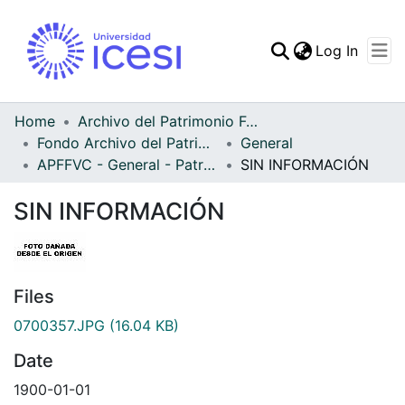
(curren
Log In
Communities & Collec
All of DSpace
Home
Archivo del Patrimonio Fotográfico y Fílmico del Valle del Cauca
Fondo Archivo del Patrimonio Fotográfico y Fílmico del Valle del Cauca
General
Statistics
APFFVC - General - Patrimonial
SIN INFORMACIÓN
SIN INFORMACIÓN
Files
0700357.JPG
(16.04 KB)
Date
1900-01-01