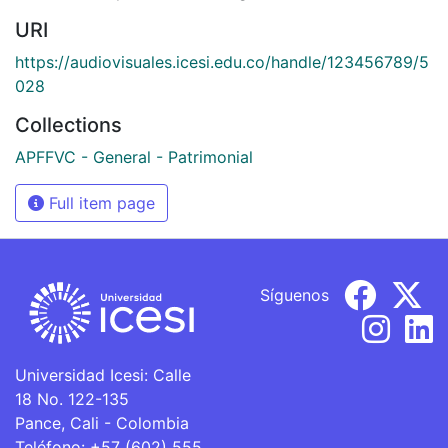
URI
https://audiovisuales.icesi.edu.co/handle/123456789/5
028
Collections
APFFVC - General - Patrimonial
Full item page
Síguenos
Universidad Icesi: Calle
18 No. 122-135
Pance, Cali - Colombia
Teléfono: +57 (602) 555