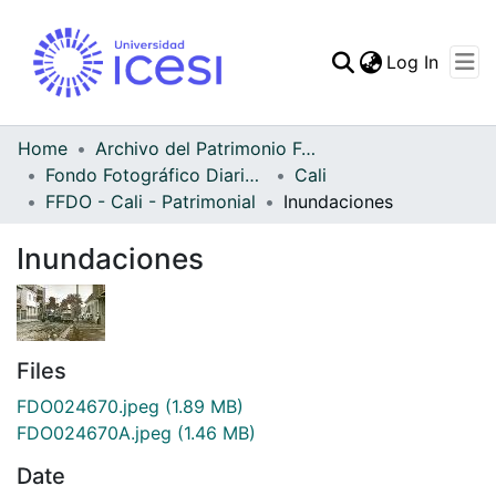
(curren
Log In
Communities & Collec
All of DSpace
Home
Archivo del Patrimonio Fotográfico y Fílmico del Valle del Cauca
Fondo Fotográfico Diario Occidente
Cali
Statistics
FFDO - Cali - Patrimonial
Inundaciones
Inundaciones
Files
FDO024670.jpeg
(1.89 MB)
FDO024670A.jpeg
(1.46 MB)
Date