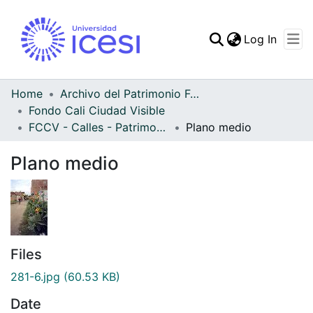
(curren
Log In
Communities & Collec
All of DSpace
Home
Archivo del Patrimonio Fotográfico y Fílmico del Valle del Cauca
Fondo Cali Ciudad Visible
Statistics
FCCV - Calles - Patrimonial
Plano medio
Plano medio
Files
281-6.jpg
(60.53 KB)
Date