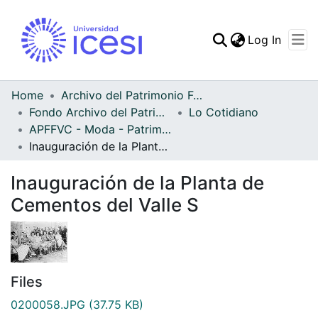
(curren
Log In
Communities & Collec
All of DSpace
Home
Archivo del Patrimonio Fotográfico y Fílmico del Valle del Cauca
Fondo Archivo del Patrimonio Fotográfico y Fílmico del Valle del Cauca
Lo Cotidiano
Statistics
APFFVC - Moda - Patrimonial
Inauguración de la Planta de Cementos del Valle S
Inauguración de la Planta de
Cementos del Valle S
Files
0200058.JPG
(37.75 KB)