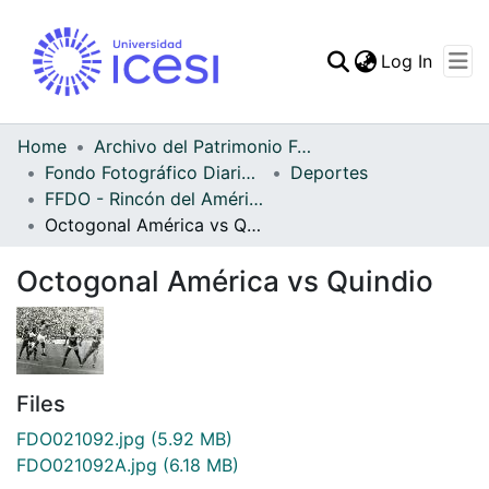
(curren
Log In
Communities & Collec
All of DSpace
Home
Archivo del Patrimonio Fotográfico y Fílmico del Valle del Cauca
Fondo Fotográfico Diario Occidente
Deportes
Statistics
FFDO - Rincón del América - Patrimonial
Octogonal América vs Quindio
Octogonal América vs Quindio
Files
FDO021092.jpg
(5.92 MB)
FDO021092A.jpg
(6.18 MB)