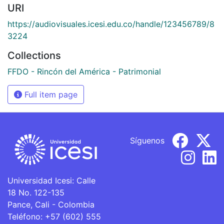
URI
https://audiovisuales.icesi.edu.co/handle/123456789/8
3224
Collections
FFDO - Rincón del América - Patrimonial
Full item page
Síguenos
Universidad Icesi: Calle
18 No. 122-135
Pance, Cali - Colombia
Teléfono: +57 (602) 555