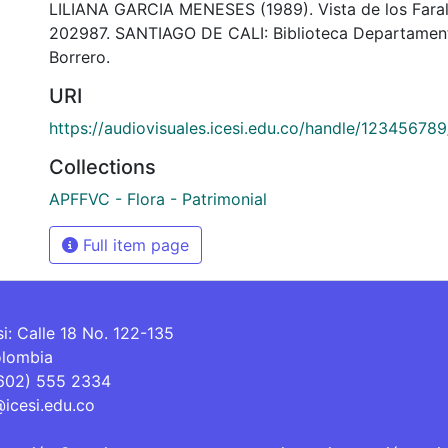
LILIANA GARCIA MENESES (1989). Vista de los Faral
202987. SANTIAGO DE CALI: Biblioteca Departamen
Borrero.
URI
https://audiovisuales.icesi.edu.co/handle/12345678
Collections
APFFVC - Flora - Patrimonial
Full item page
si: Calle 18 No. 122-135
olombia
(602) 555 2334
@icesi.edu.co