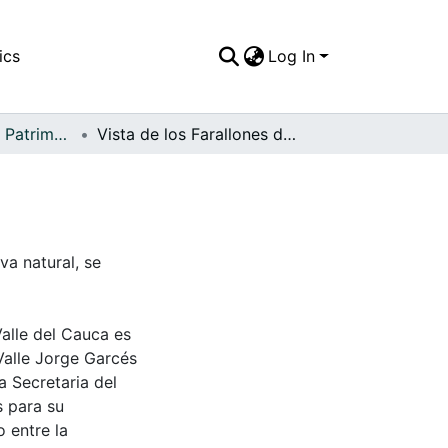
ics
Log In
APFFVC - Flora - Patrimonial
Vista de los Farallones de Cali
va natural, se
Valle del Cauca es
Valle Jorge Garcés
a Secretaria del
s para su
 entre la