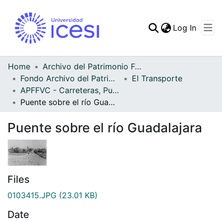
(curren
Log In
Communities & Collec
All of DSpace
Home
Archivo del Patrimonio Fotográfico y Fílmico del Valle del Cauca
Fondo Archivo del Patrimonio Fotográfico y Fílmico del Valle del Cauca
El Transporte
Statistics
APFFVC - Carreteras, Puentes - Patrimonial
Puente sobre el río Guadalajara
Puente sobre el río Guadalajara
Files
0103415.JPG
(23.01 KB)
Date