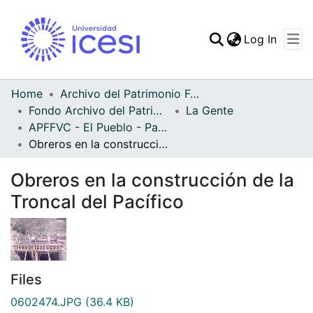
(curren
Log In
Communities & Collec
All of DSpace
Home
Archivo del Patrimonio Fotográfico y Fílmico del Valle del Cauca
Fondo Archivo del Patrimonio Fotográfico y Fílmico del Valle del Cauca
La Gente
Statistics
APFFVC - El Pueblo - Patrimonial
Obreros en la construcción de la Troncal del Pacífico
Obreros en la construcción de la
Troncal del Pacífico
Files
0602474.JPG
(36.4 KB)