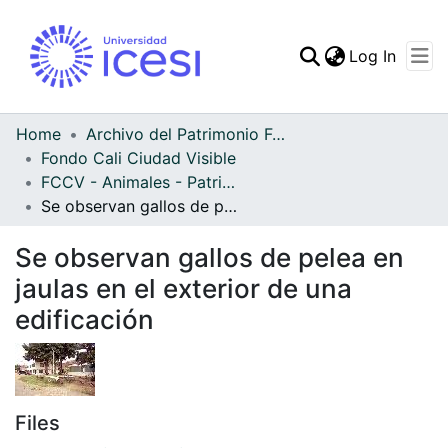
(curren
Log In
Communities & Collec
All of DSpace
Home
Archivo del Patrimonio Fotográfico y Fílmico del Valle del Cauca
Fondo Cali Ciudad Visible
Statistics
FCCV - Animales - Patrimonial
Se observan gallos de pelea en jaulas en el exterior de una edificación
Se observan gallos de pelea en
jaulas en el exterior de una
edificación
Files