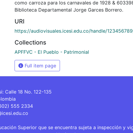
como carroza para los carnavales de 1928 & 60339
Biblioteca Departamental Jorge Garces Borrero.
URI
https://audiovisuales.icesi.edu.co/handle/12345678
Collections
APFFVC - El Pueblo - Patrimonial
Full item page
si: Calle 18 No. 122-135
olombia
(602) 555 2334
@icesi.edu.co
ucación Superior que se encuentra sujeta a inspección y vi