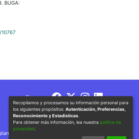
8. BUGA:
9/10767
Síguenos
Recopilamos y procesamos su información personal para
los siguientes propósitos:
Autenticación, Preferencias,
Reconocimiento y Estadísticas
.
Para obtener más información, lea nuestra
política de
privacidad
.
gilancia por parte del Ministerio de Educación