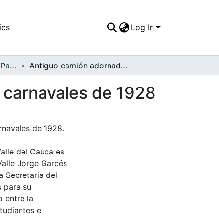
ics
Log In
APFFVC - El Pueblo - Patrimonial
Antiguo camión adornado como carroza para los carnavales de 1928
 carnavales de 1928
rnavales de 1928.
Valle del Cauca es
Valle Jorge Garcés
a Secretaria del
s para su
 entre la
tudiantes e