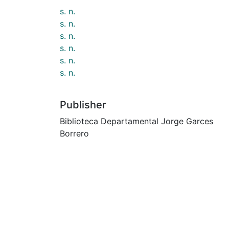
s. n.
s. n.
s. n.
s. n.
s. n.
s. n.
Publisher
Biblioteca Departamental Jorge Garces
Borrero