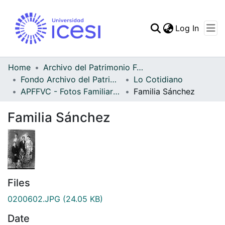
(curren
Log In
Communities & Collec
All of DSpace
Home
Archivo del Patrimonio Fotográfico y Fílmico del Valle del Cauca
Fondo Archivo del Patrimonio Fotográfico y Fílmico del Valle del Cauca
Lo Cotidiano
Statistics
APFFVC - Fotos Familiares - Patrimonial
Familia Sánchez
Familia Sánchez
Files
0200602.JPG
(24.05 KB)
Date