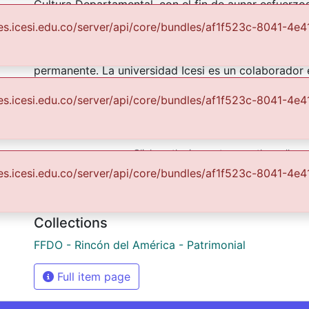
Cultura Departamental, con el fin de aunar esfuerzo
conservación, preservación y divulgación del Archivo
uales.icesi.edu.co/server/api/core/bundles/af1f523c-8041-
comunidad Vallecaucana, especialmente entre los es
investigadores que visitan la Biblioteca, propiciando
permanente. La universidad Icesi es un colaborador 
difusión, facilitando la tecnología que permite la con
uales.icesi.edu.co/server/api/core/bundles/af1f523c-8041-
imágenes
Click on the image to open the gallery.
URI
uales.icesi.edu.co/server/api/core/bundles/af1f523c-8041-
https://audiovisuales.icesi.edu.co/handle/12345678
Collections
FFDO - Rincón del América - Patrimonial
Full item page