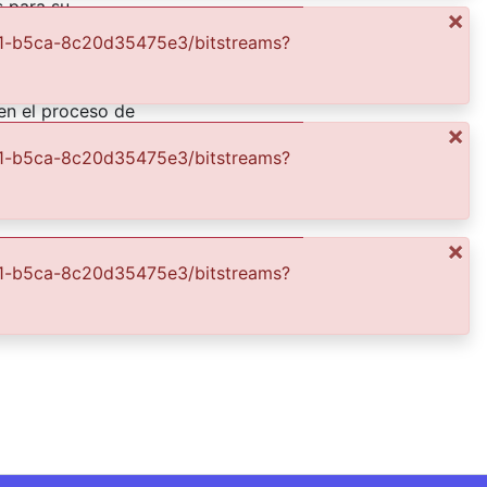
s para su
×
 entre la
4e41-b5ca-8c20d35475e3/bitstreams?
tudiantes e
 su uso y consulta
en el proceso de
×
sulta de las
4e41-b5ca-8c20d35475e3/bitstreams?
×
4e41-b5ca-8c20d35475e3/bitstreams?
9/83132