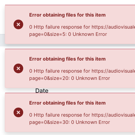
Error obtaining files for this item
0 Http failure response for https://audiovis
page=0&size=5: 0 Unknown Error
Home
Archivo del Patrimonio Fotográfico y Fílmico del Valle del Cauca
America 4 Bucarama
Error obtaining files for this item
0 Http failure response for https://audiovis
page=0&size=20: 0 Unknown Error
Date
1987-04-06
Error obtaining files for this item
Authors
0 Http failure response for https://audiovis
Diario Occidente
page=0&size=30: 0 Unknown Error