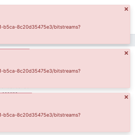
×
ics
Log In
4e41-b5ca-8c20d35475e3/bitstreams?
FFDO - Rincón del América - Patrimonial
America 4 Bucaramanga 1
×
4e41-b5ca-8c20d35475e3/bitstreams?
amanga, realizado
del Cauca. Se
n escena
×
4e41-b5ca-8c20d35475e3/bitstreams?
Valle del Cauca es
Valle Jorge Garcés
a Secretaría de