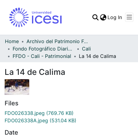
(curren
Log In
Communities & Collec
All of DSpace
Home
Archivo del Patrimonio Fotográfico y Fílmico del Valle del Cauca
Fondo Fotográfico Diario Occidente
Cali
Statistics
FFDO - Cali - Patrimonial
La 14 de Calima
La 14 de Calima
Files
FDO026338.jpeg
(769.76 KB)
FDO026338A.jpeg
(531.04 KB)
Date