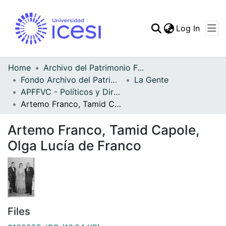
(curren
Log In
Communities & Collec
All of DSpace
Home
Archivo del Patrimonio Fotográfico y Fílmico del Valle del Cauca
Fondo Archivo del Patrimonio Fotográfico y Fílmico del Valle del Cauca
La Gente
Statistics
APFFVC - Políticos y Dirigentes - Patrimonial
Artemo Franco, Tamid Capole, Olga Lucía de Franco
Artemo Franco, Tamid Capole,
Olga Lucía de Franco
Files