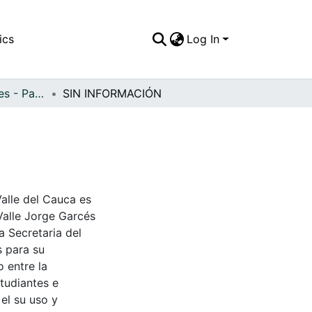
ics
Log In
APFFVC - Interiores - Patrimonial
SIN INFORMACIÓN
Valle del Cauca es
Valle Jorge Garcés
a Secretaria del
s para su
 entre la
tudiantes e
 el su uso y