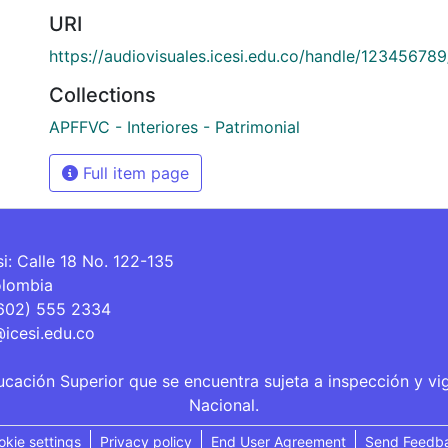
URI
https://audiovisuales.icesi.edu.co/handle/12345678
Collections
APFFVC - Interiores - Patrimonial
Full item page
si: Calle 18 No. 122-135
olombia
(602) 555 2334
@icesi.edu.co
ucación Superior que se encuentra sujeta a inspección y vi
Nacional.
okie settings
Privacy policy
End User Agreement
Send Feedb