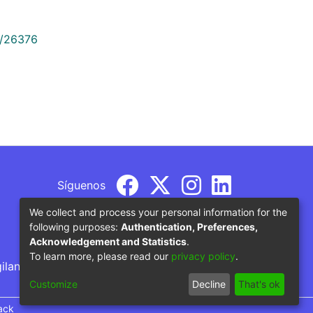
9/26376
Síguenos
We collect and process your personal information for the
following purposes:
Authentication, Preferences,
Acknowledgement and Statistics
.
To learn more, please read our
privacy policy
.
gilancia por parte del Ministerio de Educación
Customize
Decline
That's ok
ack