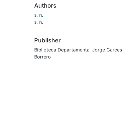
Authors
s. n.
s. n.
Publisher
Biblioteca Departamental Jorge Garces
Borrero