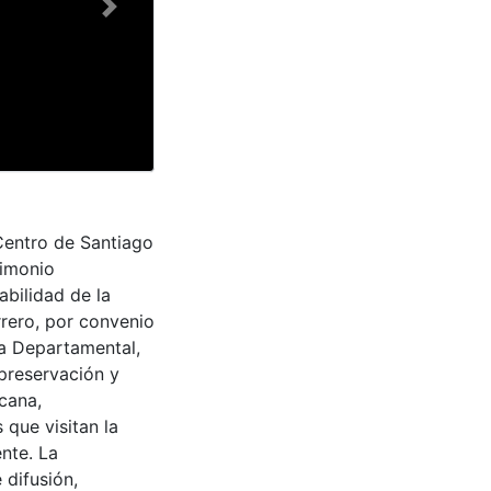
Next
Centro de Santiago
rimonio
abilidad de la
rrero, por convenio
ra Departamental,
 preservación y
cana,
 que visitan la
nte. La
 difusión,