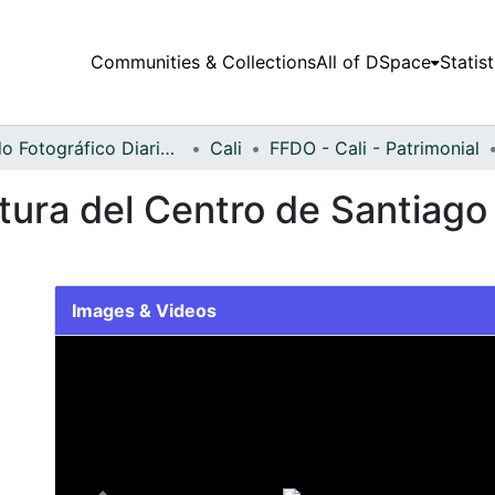
Communities & Collections
All of DSpace
Statist
Fondo Fotográfico Diario Occidente
Cali
FFDO - Cali - Patrimonial
tura del Centro de Santiago 
Images & Videos
Slide 1 of 1