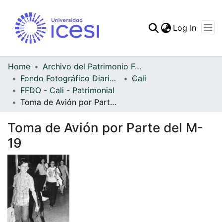
(curren
Log In
Communities & Collec
All of DSpace
Home
Archivo del Patrimonio Fotográfico y Fílmico del Valle del Cauca
Fondo Fotográfico Diario Occidente
Cali
Statistics
FFDO - Cali - Patrimonial
Toma de Avión por Parte del M-19
Toma de Avión por Parte del M-
19