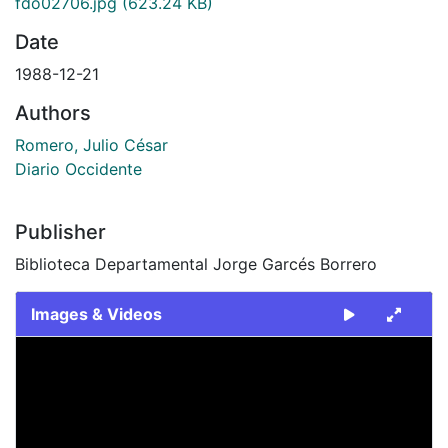
fdo02706.jpg
(623.24 KB)
Date
1988-12-21
Authors
Romero, Julio César
Diario Occidente
Publisher
Biblioteca Departamental Jorge Garcés Borrero
Images & Videos
Slide 1 of 1