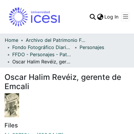
(curren
Log In
Communities & Collec
All of DSpace
Home
Archivo del Patrimonio Fotográfico y Fílmico del Valle del Cauca
Fondo Fotográfico Diario Occidente
Personajes
Statistics
FFDO - Personajes - Patrimonial
Oscar Halim Revéiz, gerente de Emcali
Oscar Halim Revéiz, gerente de
Emcali
Files