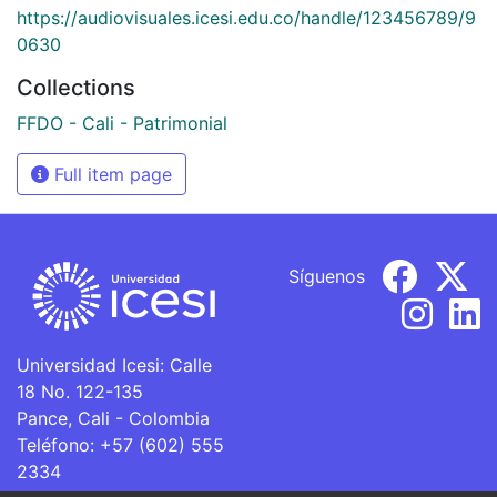
https://audiovisuales.icesi.edu.co/handle/123456789/9
0630
Collections
FFDO - Cali - Patrimonial
Full item page
Síguenos
Universidad Icesi: Calle
18 No. 122-135
Pance, Cali - Colombia
Teléfono: +57 (602) 555
2334