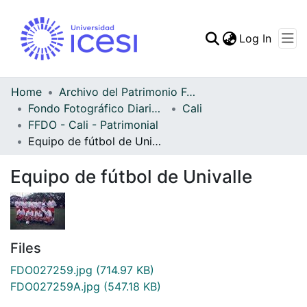
(curren
Log In
Communities & Collec
All of DSpace
Home
Archivo del Patrimonio Fotográfico y Fílmico del Valle del Cauca
Fondo Fotográfico Diario Occidente
Cali
Statistics
FFDO - Cali - Patrimonial
Equipo de fútbol de Univalle
Equipo de fútbol de Univalle
Files
FDO027259.jpg
(714.97 KB)
FDO027259A.jpg
(547.18 KB)