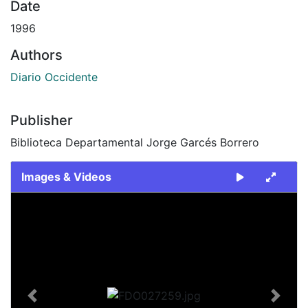
Date
1996
Authors
Diario Occidente
Publisher
Biblioteca Departamental Jorge Garcés Borrero
Images & Videos
Slide 1 of 2
Previous
Next