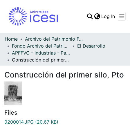
(curren
Log In
Communities & Collec
All of DSpace
Home
Archivo del Patrimonio Fotográfico y Fílmico del Valle del Cauca
Fondo Archivo del Patrimonio Fotográfico y Fílmico del Valle del Cauca
El Desarrollo
Statistics
APFFVC - Industrias - Patrimonial
Construcción del primer silo, Pto
Construcción del primer silo, Pto
Files
0200014.JPG
(20.67 KB)