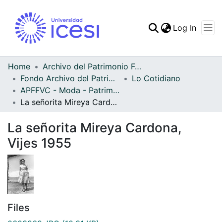
(curren
Log In
Communities & Collec
All of DSpace
Home
Archivo del Patrimonio Fotográfico y Fílmico del Valle del Cauca
Fondo Archivo del Patrimonio Fotográfico y Fílmico del Valle del Cauca
Lo Cotidiano
Statistics
APFFVC - Moda - Patrimonial
La señorita Mireya Cardona, Vijes 1955
La señorita Mireya Cardona,
Vijes 1955
Files