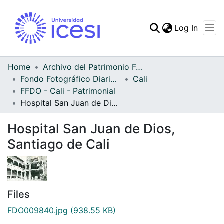
(curren
Log In
Communities & Collec
All of DSpace
Home
Archivo del Patrimonio Fotográfico y Fílmico del Valle del Cauca
Fondo Fotográfico Diario Occidente
Cali
Statistics
FFDO - Cali - Patrimonial
Hospital San Juan de Dios, Santiago de Cali
Hospital San Juan de Dios,
Santiago de Cali
Files
FDO009840.jpg
(938.55 KB)