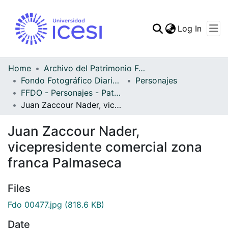
(curren
Log In
Communities & Collec
All of DSpace
Home
Archivo del Patrimonio Fotográfico y Fílmico del Valle del Cauca
Fondo Fotográfico Diario Occidente
Personajes
Statistics
FFDO - Personajes - Patrimonial
Juan Zaccour Nader, vicepresidente comercial zona franca Palmaseca
Juan Zaccour Nader,
vicepresidente comercial zona
franca Palmaseca
Files
Fdo 00477.jpg
(818.6 KB)
Date