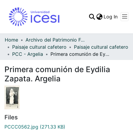
(curren
Log In
Communities & Collec
All of DSpace
Home
Archivo del Patrimonio Fotográfico y Fílmico del Valle del Cauca
Paisaje cultural cafetero
Paisaje cultural cafetero
Statistics
PCC - Argelia
Primera comunión de Eydilia Zapata. Argelia
Primera comunión de Eydilia
Zapata. Argelia
Files
PCCC0562.jpg
(271.33 KB)