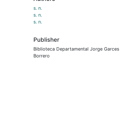
s. n.
s. n.
s. n.
Publisher
Biblioteca Departamental Jorge Garces
Borrero