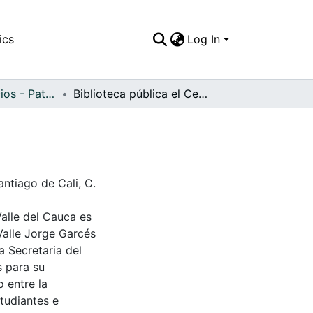
ics
Log In
APFFVC - Edificios - Patrimonial
Biblioteca pública el Centanario, fundada en 1
antiago de Cali, C.
Valle del Cauca es
Valle Jorge Garcés
a Secretaria del
s para su
 entre la
tudiantes e