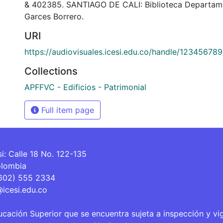
& 402385. SANTIAGO DE CALI: Biblioteca Departam
Garces Borrero.
URI
https://audiovisuales.icesi.edu.co/handle/12345678
Collections
APFFVC - Edificios - Patrimonial
Full item page
si: Calle 18 No. 122-135
olombia
(602) 555 2334
@icesi.edu.co
ucación Superior que se encuentra sujeta a inspección y vi