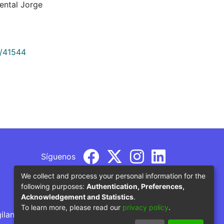
ental Jorge
9/41544
Síguenos
We collect and process your personal information for the
following purposes:
Authentication, Preferences,
Acknowledgement and Statistics
.
To learn more, please read our
privacy policy
.
gilancia por parte del Ministerio de Educación