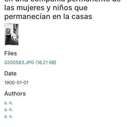
las mujeres y niños que
permanecían en la casas
Files
0200583.JPG
(16.21 KB)
Date
1900-01-01
Authors
s. n.
s. n.
s. n.