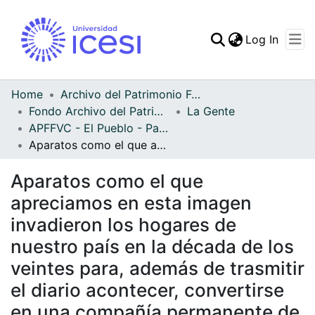
(curren
Log In
Communities & Collec
All of DSpace
Home
Archivo del Patrimonio Fotográfico y Fílmico del Valle del Cauca
Fondo Archivo del Patrimonio Fotográfico y Fílmico del Valle del Cauca
La Gente
Statistics
APFFVC - El Pueblo - Patrimonial
Aparatos como el que apreciamos en esta imagen invadieron los hogares de nuestro país en la década de los veintes para, además de trasmitir el diario acontecer, convertirse en una compañía permanente de las mujeres y niños que permanecían en la casas
Aparatos como el que
apreciamos en esta imagen
invadieron los hogares de
nuestro país en la década de los
veintes para, además de trasmitir
el diario acontecer, convertirse
en una compañía permanente de