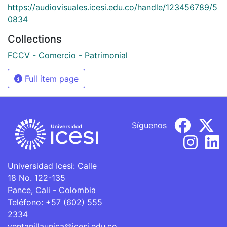
https://audiovisuales.icesi.edu.co/handle/123456789/5
0834
Collections
FCCV - Comercio - Patrimonial
Full item page
Síguenos
Universidad Icesi: Calle
18 No. 122-135
Pance, Cali - Colombia
Teléfono: +57 (602) 555
2334
ventanillaunica@icesi.edu.co