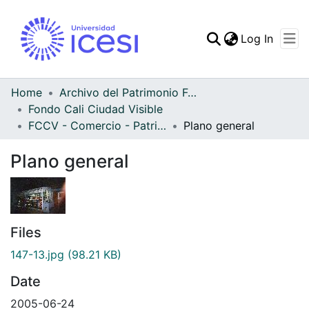
(curren
Log In
Communities & Collec
All of DSpace
Home
Archivo del Patrimonio Fotográfico y Fílmico del Valle del Cauca
Fondo Cali Ciudad Visible
Statistics
FCCV - Comercio - Patrimonial
Plano general
Plano general
Files
147-13.jpg
(98.21 KB)
Date
2005-06-24