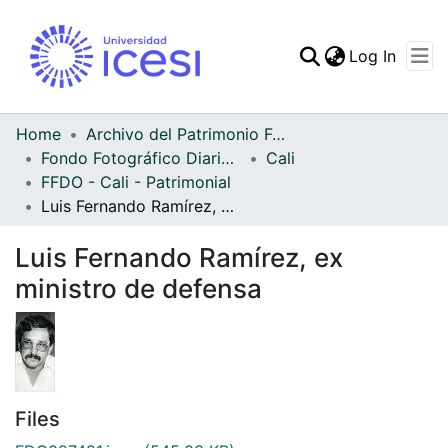
(curren
Log In
Communities & Collec
All of DSpace
Home
Archivo del Patrimonio Fotográfico y Fílmico del Valle del Cauca
Fondo Fotográfico Diario Occidente
Cali
Statistics
FFDO - Cali - Patrimonial
Luis Fernando Ramírez, ex ministro de defensa
Luis Fernando Ramírez, ex
ministro de defensa
Files