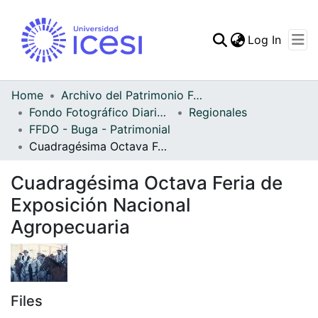
(curren
Log In
Communities & Collec
All of DSpace
Home
Archivo del Patrimonio Fotográfico y Fílmico del Valle del Cauca
Fondo Fotográfico Diario Occidente
Regionales
Statistics
FFDO - Buga - Patrimonial
Cuadragésima Octava Feria de Exposición Nacional Agropecuaria
Cuadragésima Octava Feria de
Exposición Nacional
Agropecuaria
Files