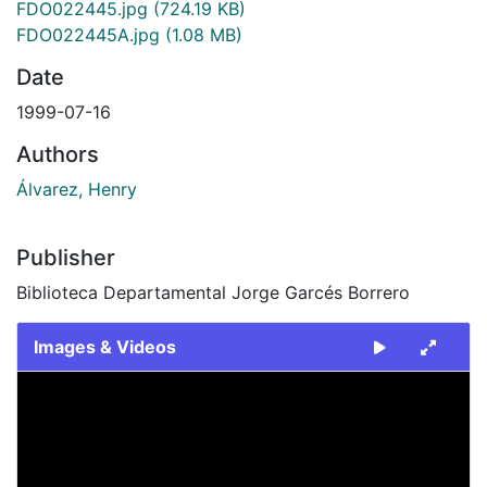
FDO022445.jpg
(724.19 KB)
FDO022445A.jpg
(1.08 MB)
Date
1999-07-16
Authors
Álvarez, Henry
Publisher
Biblioteca Departamental Jorge Garcés Borrero
Images & Videos
Slide 1 of 2