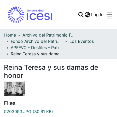
(curren
Log In
Communities & Collec
All of DSpace
Home
Archivo del Patrimonio Fotográfico y Fílmico del Valle del Cauca
Fondo Archivo del Patrimonio Fotográfico y Fílmico del Valle del Cauca
Los Eventos
Statistics
APFFVC - Desfiles - Patrimonial
Reina Teresa y sus damas de honor
Reina Teresa y sus damas de
honor
Files
0203093.JPG
(30.61 KB)