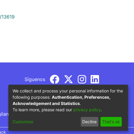
9/13619
Síguenos
We collect and process your personal information for the
following purposes:
Authentication, Preferences,
Acknowledgement and Statistics
.
To learn more, please read our
privacy policy
.
gilancia por parte del Ministerio de Educación
Customize
Decline
That's ok
ack