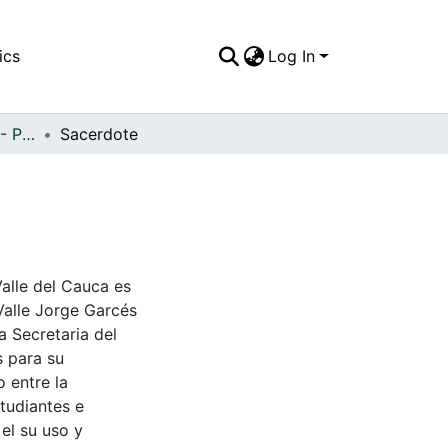
ics
Log In
APFFVC - Personajes - Patrimonial
Sacerdote
Valle del Cauca es
Valle Jorge Garcés
a Secretaria del
s para su
 entre la
tudiantes e
 el su uso y