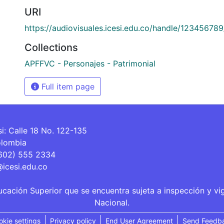
URI
https://audiovisuales.icesi.edu.co/handle/12345678
Collections
APFFVC - Personajes - Patrimonial
Full item page
si: Calle 18 No. 122-135
olombia
(602) 555 2334
@icesi.edu.co
ucación Superior que se encuentra sujeta a inspección y vi
Nacional.
okie settings
Privacy policy
End User Agreement
Send Feedb