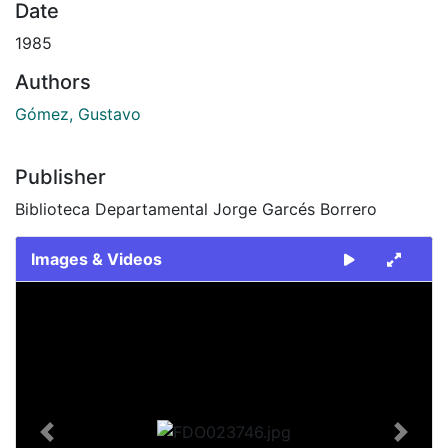
Date
1985
Authors
Gómez, Gustavo
Publisher
Biblioteca Departamental Jorge Garcés Borrero
Images & Videos
Slide 1 of 2
Previous
Next