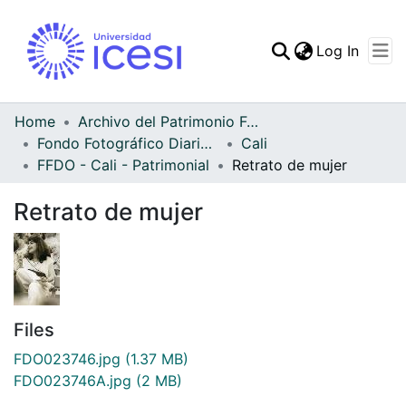
(curren
Log In
Communities & Collec
All of DSpace
Home
Archivo del Patrimonio Fotográfico y Fílmico del Valle del Cauca
Fondo Fotográfico Diario Occidente
Cali
Statistics
FFDO - Cali - Patrimonial
Retrato de mujer
Retrato de mujer
Files
FDO023746.jpg
(1.37 MB)
FDO023746A.jpg
(2 MB)