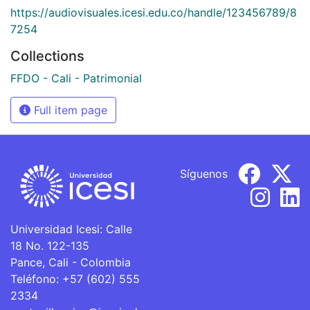
https://audiovisuales.icesi.edu.co/handle/123456789/8
7254
Collections
FFDO - Cali - Patrimonial
Full item page
Síguenos
Universidad Icesi: Calle
18 No. 122-135
Pance, Cali - Colombia
Teléfono: +57 (602) 555
2334