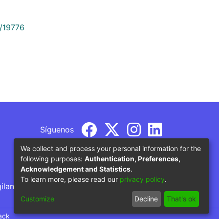
9/19776
Síguenos
We collect and process your personal information for the
following purposes:
Authentication, Preferences,
Acknowledgement and Statistics
.
To learn more, please read our
privacy policy
.
gilancia por parte del Ministerio de Educación
Customize
Decline
That's ok
ack