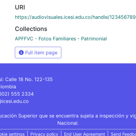
URI
https://audiovisuales.icesi.edu.co/handle/12345678
Collections
APFFVC - Fotos Familiares - Patrimonial
Full item page
si: Calle 18 No. 122-135
olombia
(602) 555 2334
@icesi.edu.co
ucación Superior que se encuentra sujeta a inspección y vi
Nacional.
okie settings
Privacy policy
End User Agreement
Send Feedb