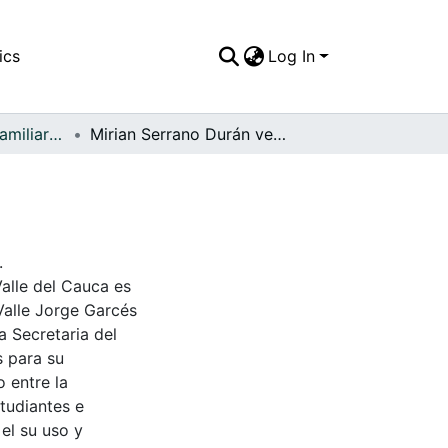
ics
Log In
APFFVC - Fotos Familiares - Patrimonial
Mirian Serrano Durán vestida de gala
.
Valle del Cauca es
Valle Jorge Garcés
a Secretaria del
s para su
 entre la
tudiantes e
 el su uso y