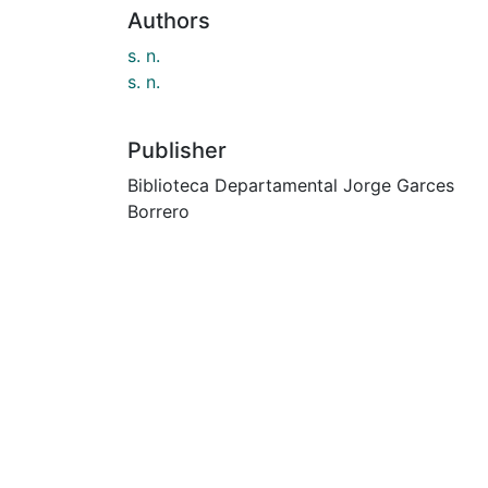
Authors
s. n.
s. n.
Publisher
Biblioteca Departamental Jorge Garces
Borrero