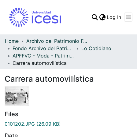
(curren
Log In
Communities & Collec
All of DSpace
Home
Archivo del Patrimonio Fotográfico y Fílmico del Valle del Cauca
Fondo Archivo del Patrimonio Fotográfico y Fílmico del Valle del Cauca
Lo Cotidiano
Statistics
APFFVC - Moda - Patrimonial
Carrera automovilística
Carrera automovilística
Files
0101202.JPG
(26.09 KB)
Date