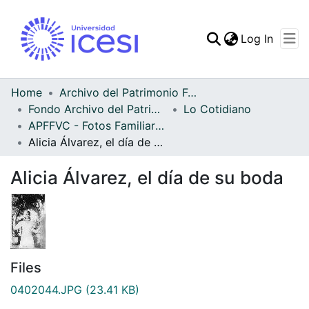
(curren
Log In
Communities & Collec
All of DSpace
Home
Archivo del Patrimonio Fotográfico y Fílmico del Valle del Cauca
Fondo Archivo del Patrimonio Fotográfico y Fílmico del Valle del Cauca
Lo Cotidiano
Statistics
APFFVC - Fotos Familiares - Patrimonial
Alicia Álvarez, el día de su boda
Alicia Álvarez, el día de su boda
Files
0402044.JPG
(23.41 KB)